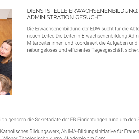
DIENSTSTELLE ERWACHSENENBILDUNG:
ADMINISTRATION GESUCHT
Die Erwachsenenbildung der EDW sucht für die Abtei
neuen Leiter. Die Leiter:in Erwachsenenbildung Admi
Mitarbeiter:innen und koordiniert die Aufgaben und A
reibungsloses und effizientes Tagesgeschäft sicher.
on gehören die Sekretariate der EB Einrichtungen rund um den 
atholisches Bildungswerk, ANIMA-Bildungsinitiative für Frauen,
e: Wiener Theologische Kurse, Akademie am Dom